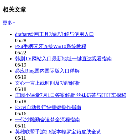
相关文章
更多+
draftart绘画工具功能详解与使用入口
05/28
PS4手柄蓝牙连接Win10系统教程
05/22
韩剧TV网站入口最新地址一键直达观看指南
05/19
必应Bing国内国际版入口详解
05/19
文心一言上线时间及功能解析
05/18
庄园小课堂7月1日答案解析 丝袜奶茶与叮叮车探秘
05/18
Excel自动换行快捷键操作指南
05/16
一代沙雕勤奋追梦全流程指南
05/11
英雄联盟手游2.6版本魄罗宝箱皮肤全览
05/11