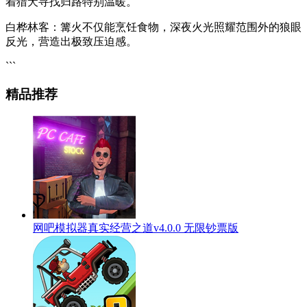
着猎犬寻找归路特别温暖。
白桦林客：篝火不仅能烹饪食物，深夜火光照耀范围外的狼眼
反光，营造出极致压迫感。
```
精品推荐
网吧模拟器真实经营之道v4.0.0 无限钞票版