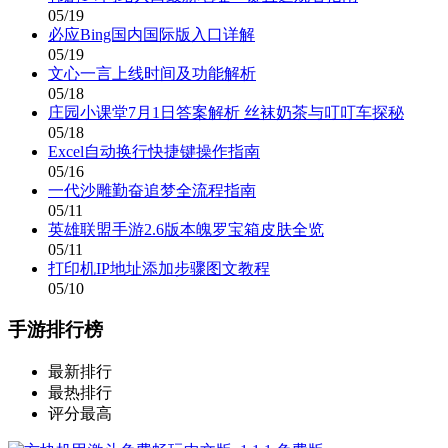
05/19
必应Bing国内国际版入口详解
05/19
文心一言上线时间及功能解析
05/18
庄园小课堂7月1日答案解析 丝袜奶茶与叮叮车探秘
05/18
Excel自动换行快捷键操作指南
05/16
一代沙雕勤奋追梦全流程指南
05/11
英雄联盟手游2.6版本魄罗宝箱皮肤全览
05/11
打印机IP地址添加步骤图文教程
05/10
手游排行榜
最新排行
最热排行
评分最高