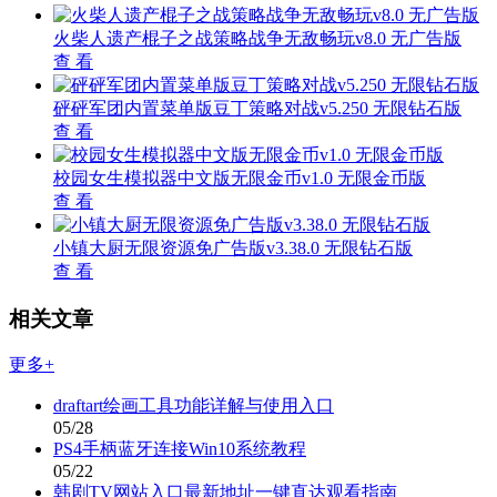
火柴人遗产棍子之战策略战争无敌畅玩v8.0 无广告版
查 看
砰砰军团内置菜单版豆丁策略对战v5.250 无限钻石版
查 看
校园女生模拟器中文版无限金币v1.0 无限金币版
查 看
小镇大厨无限资源免广告版v3.38.0 无限钻石版
查 看
相关文章
更多+
draftart绘画工具功能详解与使用入口
05/28
PS4手柄蓝牙连接Win10系统教程
05/22
韩剧TV网站入口最新地址一键直达观看指南