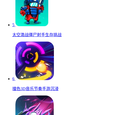
5
太空激战僵尸射手生存挑战
6
撞色3D音乐节奏手游沉浸