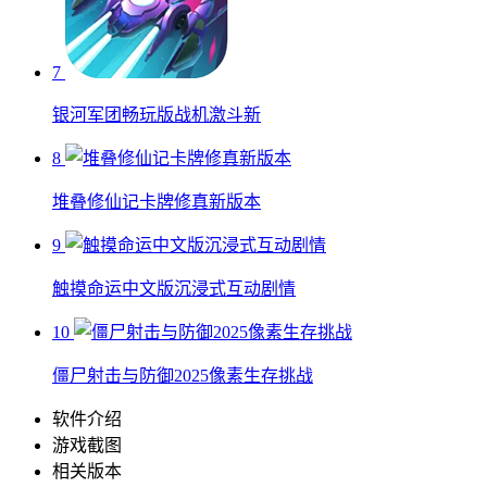
7
银河军团畅玩版战机激斗新
8
堆叠修仙记卡牌修真新版本
9
触摸命运中文版沉浸式互动剧情
10
僵尸射击与防御2025像素生存挑战
软件介绍
游戏截图
相关版本