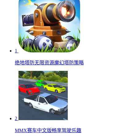
1
绝地塔防无限资源魔幻塔防策略
2
MMX赛车中文版畅享驾驶乐趣