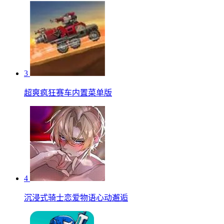
3
超爽疯狂赛车内置菜单版
4
沉浸式骑士恋爱物语心动邂逅