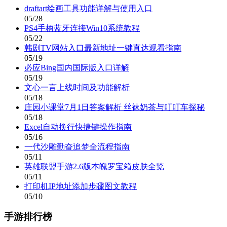
draftart绘画工具功能详解与使用入口
05/28
PS4手柄蓝牙连接Win10系统教程
05/22
韩剧TV网站入口最新地址一键直达观看指南
05/19
必应Bing国内国际版入口详解
05/19
文心一言上线时间及功能解析
05/18
庄园小课堂7月1日答案解析 丝袜奶茶与叮叮车探秘
05/18
Excel自动换行快捷键操作指南
05/16
一代沙雕勤奋追梦全流程指南
05/11
英雄联盟手游2.6版本魄罗宝箱皮肤全览
05/11
打印机IP地址添加步骤图文教程
05/10
手游排行榜