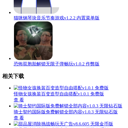
猫咪钢琴块音乐节奏游戏v1.2.2 内置菜单版
恐怖双胞胎解锁无限子弹畅玩v1.0.2 作弊版
相关下载
怪物女孩换装百变造型自由搭配v1.0.1 免费版
查 看
骑士契约国际版免费解锁全部内容v1.0.3 无限钻石版
查 看