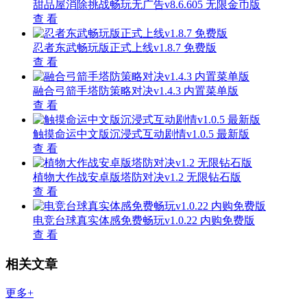
甜品屋消除挑战畅玩无广告v8.6.605 无限金币版
查 看
忍者东武畅玩版正式上线v1.8.7 免费版
查 看
融合弓箭手塔防策略对决v1.4.3 内置菜单版
查 看
触摸命运中文版沉浸式互动剧情v1.0.5 最新版
查 看
植物大作战安卓版塔防对决v1.2 无限钻石版
查 看
电竞台球真实体感免费畅玩v1.0.22 内购免费版
查 看
相关文章
更多+