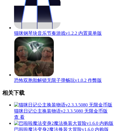
猫咪钢琴块音乐节奏游戏v1.2.2 内置菜单版
恐怖双胞胎解锁无限子弹畅玩v1.0.2 作弊版
相关下载
猫咪日记公主换装物语v2.3.3.5080 无限金币版
查 看
巴啦啦魔法变身2魔法换装大冒险v1.6.0 内购版