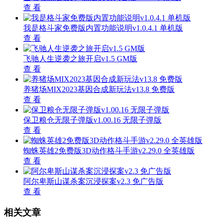
查 看
我是格斗家免费版内置功能说明v1.0.4.1 单机版
查 看
飞驰人生逆袭之旅开启v1.5 GM版
查 看
养猪场MIX2023基因合成新玩法v13.8 免费版
查 看
保卫粮仓无限子弹版v1.00.16 无限子弹版
查 看
蜘蛛英雄2免费版3D动作格斗手游v2.29.0 全英雄版
查 看
阿尔卑斯山谋杀案沉浸探案v2.3 免广告版
查 看
相关文章