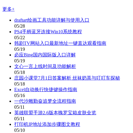
更多+
draftart绘画工具功能详解与使用入口
05/28
PS4手柄蓝牙连接Win10系统教程
05/22
韩剧TV网站入口最新地址一键直达观看指南
05/19
必应Bing国内国际版入口详解
05/19
文心一言上线时间及功能解析
05/18
庄园小课堂7月1日答案解析 丝袜奶茶与叮叮车探秘
05/18
Excel自动换行快捷键操作指南
05/16
一代沙雕勤奋追梦全流程指南
05/11
英雄联盟手游2.6版本魄罗宝箱皮肤全览
05/11
打印机IP地址添加步骤图文教程
05/10