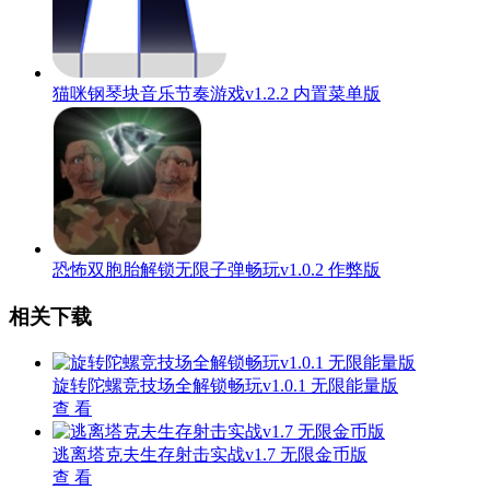
猫咪钢琴块音乐节奏游戏v1.2.2 内置菜单版
恐怖双胞胎解锁无限子弹畅玩v1.0.2 作弊版
相关下载
旋转陀螺竞技场全解锁畅玩v1.0.1 无限能量版
查 看
逃离塔克夫生存射击实战v1.7 无限金币版
查 看