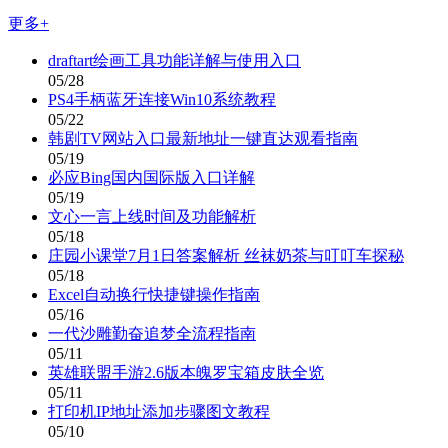
更多+
draftart绘画工具功能详解与使用入口
05/28
PS4手柄蓝牙连接Win10系统教程
05/22
韩剧TV网站入口最新地址一键直达观看指南
05/19
必应Bing国内国际版入口详解
05/19
文心一言上线时间及功能解析
05/18
庄园小课堂7月1日答案解析 丝袜奶茶与叮叮车探秘
05/18
Excel自动换行快捷键操作指南
05/16
一代沙雕勤奋追梦全流程指南
05/11
英雄联盟手游2.6版本魄罗宝箱皮肤全览
05/11
打印机IP地址添加步骤图文教程
05/10