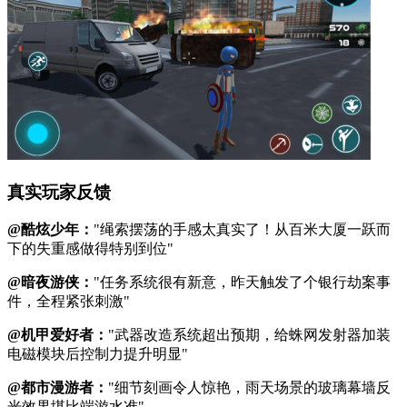
真实玩家反馈
@酷炫少年：
"绳索摆荡的手感太真实了！从百米大厦一跃而
下的失重感做得特别到位"
@暗夜游侠：
"任务系统很有新意，昨天触发了个银行劫案事
件，全程紧张刺激"
@机甲爱好者：
"武器改造系统超出预期，给蛛网发射器加装
电磁模块后控制力提升明显"
@都市漫游者：
"细节刻画令人惊艳，雨天场景的玻璃幕墙反
光效果堪比端游水准"