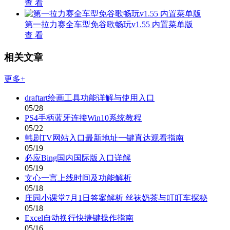
查 看
第一拉力赛全车型免谷歌畅玩v1.55 内置菜单版
查 看
相关文章
更多+
draftart绘画工具功能详解与使用入口
05/28
PS4手柄蓝牙连接Win10系统教程
05/22
韩剧TV网站入口最新地址一键直达观看指南
05/19
必应Bing国内国际版入口详解
05/19
文心一言上线时间及功能解析
05/18
庄园小课堂7月1日答案解析 丝袜奶茶与叮叮车探秘
05/18
Excel自动换行快捷键操作指南
05/16