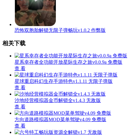
恐怖双胞胎解锁无限子弹畅玩v1.0.2 作弊版
相关下载
星系幸存者全功能开放星际生存之旅v0.0.9a 免费版
查 看
星球重启科幻生存手游特色v1.1.11 无限子弹版
查 看
沙地经营模拟器金币解锁全v1.4.3 无敌版
查 看
方向道路模拟器MOD菜单驾驶v4.09 免费版
查 看