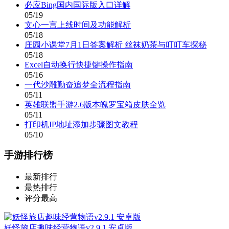
必应Bing国内国际版入口详解
05/19
文心一言上线时间及功能解析
05/18
庄园小课堂7月1日答案解析 丝袜奶茶与叮叮车探秘
05/18
Excel自动换行快捷键操作指南
05/16
一代沙雕勤奋追梦全流程指南
05/11
英雄联盟手游2.6版本魄罗宝箱皮肤全览
05/11
打印机IP地址添加步骤图文教程
05/10
手游排行榜
最新排行
最热排行
评分最高
妖怪旅店趣味经营物语v2.9.1 安卓版