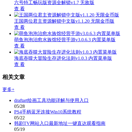
六号特工畅玩版资源全解锁v1.7 无敌版
查 看
王国两位君主资源解锁中文版v1.1.20 无限金币版
查 看
萌鱼泡泡治愈水族馆经营手游v3.0.6.3 内置菜单版
查 看
海底吞噬大冒险生存进化法则v1.0.3 内置菜单版
查 看
相关文章
更多+
draftart绘画工具功能详解与使用入口
05/28
PS4手柄蓝牙连接Win10系统教程
05/22
韩剧TV网站入口最新地址一键直达观看指南
05/19