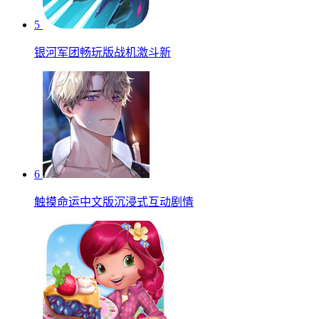
5
银河军团畅玩版战机激斗新
6
触摸命运中文版沉浸式互动剧情