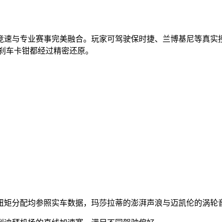
竞速与专业赛事完美融合。玩家可驾驶保时捷、兰博基尼等真实
刹车卡钳都经过精密还原。
与扭矩分配均参照实车数据，玛莎拉蒂的澎湃声浪与迈凯伦的涡轮