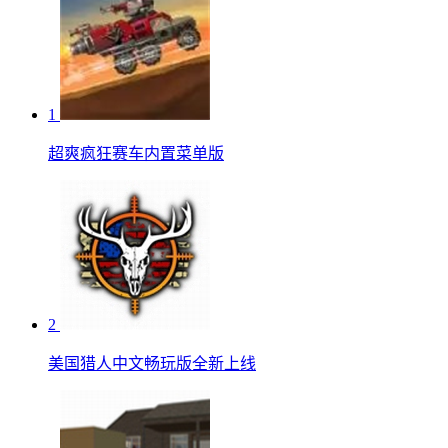
1
超爽疯狂赛车内置菜单版
2
美国猎人中文畅玩版全新上线