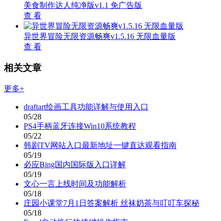
美食制作达人纯净版v1.1 免广告版
查 看
异世界冒险无限资源畅爽v1.5.16 无限血量版
查 看
相关文章
更多+
draftart绘画工具功能详解与使用入口
05/28
PS4手柄蓝牙连接Win10系统教程
05/22
韩剧TV网站入口最新地址一键直达观看指南
05/19
必应Bing国内国际版入口详解
05/19
文心一言上线时间及功能解析
05/18
庄园小课堂7月1日答案解析 丝袜奶茶与叮叮车探秘
05/18