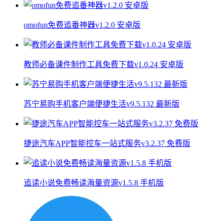
omofun免费追番神器v1.2.0 安卓版
教师必备课件制作工具免费下载v1.0.24 安卓版
苏宁易购手机客户端便捷生活v9.5.132 最新版
捷途汽车APP智能控车一站式服务v3.2.37 免费版
追读小说免费畅读海量资源v1.5.8 手机版