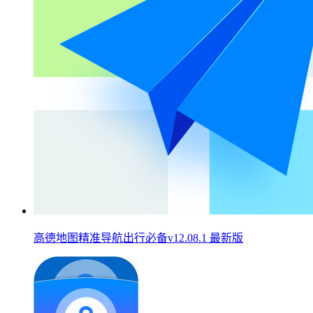
高德地图精准导航出行必备v12.08.1 最新版