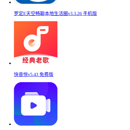
罗定E天空畅聊本地生活圈v3.3.26 手机版
快音悦v5.43 免费版