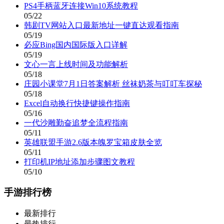
PS4手柄蓝牙连接Win10系统教程
05/22
韩剧TV网站入口最新地址一键直达观看指南
05/19
必应Bing国内国际版入口详解
05/19
文心一言上线时间及功能解析
05/18
庄园小课堂7月1日答案解析 丝袜奶茶与叮叮车探秘
05/18
Excel自动换行快捷键操作指南
05/16
一代沙雕勤奋追梦全流程指南
05/11
英雄联盟手游2.6版本魄罗宝箱皮肤全览
05/11
打印机IP地址添加步骤图文教程
05/10
手游排行榜
最新排行
最热排行