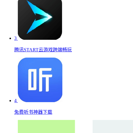
3
腾讯START云游戏跨端畅玩
4
免费听书神器下载