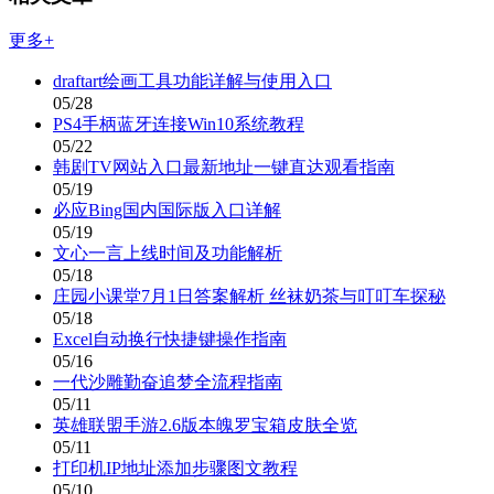
更多+
draftart绘画工具功能详解与使用入口
05/28
PS4手柄蓝牙连接Win10系统教程
05/22
韩剧TV网站入口最新地址一键直达观看指南
05/19
必应Bing国内国际版入口详解
05/19
文心一言上线时间及功能解析
05/18
庄园小课堂7月1日答案解析 丝袜奶茶与叮叮车探秘
05/18
Excel自动换行快捷键操作指南
05/16
一代沙雕勤奋追梦全流程指南
05/11
英雄联盟手游2.6版本魄罗宝箱皮肤全览
05/11
打印机IP地址添加步骤图文教程
05/10