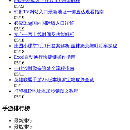
PS4手柄蓝牙连接Win10系统教程
05/22
韩剧TV网站入口最新地址一键直达观看指南
05/19
必应Bing国内国际版入口详解
05/19
文心一言上线时间及功能解析
05/18
庄园小课堂7月1日答案解析 丝袜奶茶与叮叮车探秘
05/18
Excel自动换行快捷键操作指南
05/16
一代沙雕勤奋追梦全流程指南
05/11
英雄联盟手游2.6版本魄罗宝箱皮肤全览
05/11
打印机IP地址添加步骤图文教程
05/10
手游排行榜
最新排行
最热排行