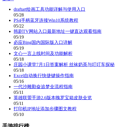
draftart绘画工具功能详解与使用入口
05/28
PS4手柄蓝牙连接Win10系统教程
05/22
韩剧TV网站入口最新地址一键直达观看指南
05/19
必应Bing国内国际版入口详解
05/19
文心一言上线时间及功能解析
05/18
庄园小课堂7月1日答案解析 丝袜奶茶与叮叮车探秘
05/18
Excel自动换行快捷键操作指南
05/16
一代沙雕勤奋追梦全流程指南
05/11
英雄联盟手游2.6版本魄罗宝箱皮肤全览
05/11
打印机IP地址添加步骤图文教程
05/10
手游排行榜