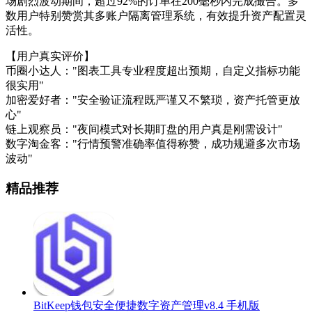
场剧烈波动期间，超过92%的订单在200毫秒内完成撮合。多
数用户特别赞赏其多账户隔离管理系统，有效提升资产配置灵
活性。
【用户真实评价】
币圈小达人："图表工具专业程度超出预期，自定义指标功能
很实用"
加密爱好者："安全验证流程既严谨又不繁琐，资产托管更放
心"
链上观察员："夜间模式对长期盯盘的用户真是刚需设计"
数字淘金客："行情预警准确率值得称赞，成功规避多次市场
波动"
精品推荐
BitKeep钱包安全便捷数字资产管理v8.4 手机版