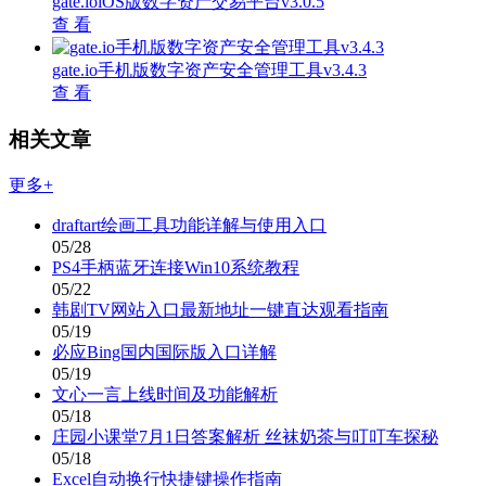
gate.ioiOS版数字资产交易平台v3.0.5
查 看
gate.io手机版数字资产安全管理工具v3.4.3
查 看
相关文章
更多+
draftart绘画工具功能详解与使用入口
05/28
PS4手柄蓝牙连接Win10系统教程
05/22
韩剧TV网站入口最新地址一键直达观看指南
05/19
必应Bing国内国际版入口详解
05/19
文心一言上线时间及功能解析
05/18
庄园小课堂7月1日答案解析 丝袜奶茶与叮叮车探秘
05/18
Excel自动换行快捷键操作指南