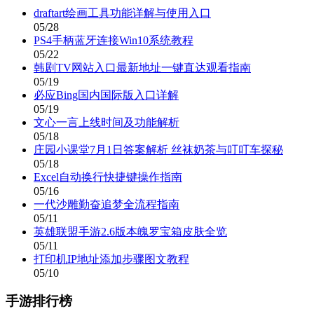
draftart绘画工具功能详解与使用入口
05/28
PS4手柄蓝牙连接Win10系统教程
05/22
韩剧TV网站入口最新地址一键直达观看指南
05/19
必应Bing国内国际版入口详解
05/19
文心一言上线时间及功能解析
05/18
庄园小课堂7月1日答案解析 丝袜奶茶与叮叮车探秘
05/18
Excel自动换行快捷键操作指南
05/16
一代沙雕勤奋追梦全流程指南
05/11
英雄联盟手游2.6版本魄罗宝箱皮肤全览
05/11
打印机IP地址添加步骤图文教程
05/10
手游排行榜