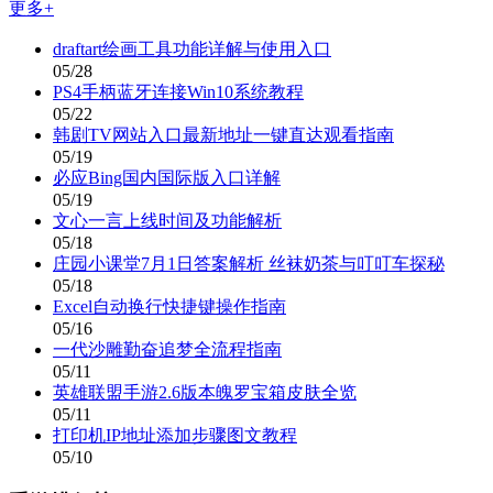
更多+
draftart绘画工具功能详解与使用入口
05/28
PS4手柄蓝牙连接Win10系统教程
05/22
韩剧TV网站入口最新地址一键直达观看指南
05/19
必应Bing国内国际版入口详解
05/19
文心一言上线时间及功能解析
05/18
庄园小课堂7月1日答案解析 丝袜奶茶与叮叮车探秘
05/18
Excel自动换行快捷键操作指南
05/16
一代沙雕勤奋追梦全流程指南
05/11
英雄联盟手游2.6版本魄罗宝箱皮肤全览
05/11
打印机IP地址添加步骤图文教程
05/10