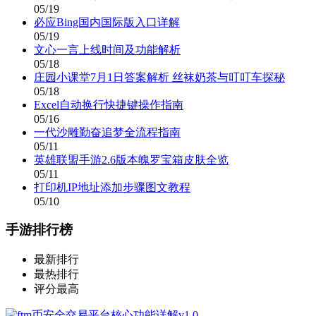
05/19
必应Bing国内国际版入口详解
05/19
文心一言上线时间及功能解析
05/18
庄园小课堂7月1日答案解析 丝袜奶茶与叮叮车探秘
05/18
Excel自动换行快捷键操作指南
05/16
一代沙雕勤奋追梦全流程指南
05/11
英雄联盟手游2.6版本魄罗宝箱皮肤全览
05/11
打印机IP地址添加步骤图文教程
05/10
手游排行榜
最新排行
最热排行
评分最高