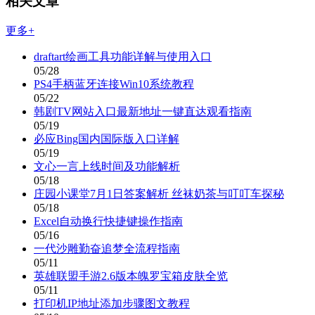
相关文章
更多+
draftart绘画工具功能详解与使用入口
05/28
PS4手柄蓝牙连接Win10系统教程
05/22
韩剧TV网站入口最新地址一键直达观看指南
05/19
必应Bing国内国际版入口详解
05/19
文心一言上线时间及功能解析
05/18
庄园小课堂7月1日答案解析 丝袜奶茶与叮叮车探秘
05/18
Excel自动换行快捷键操作指南
05/16
一代沙雕勤奋追梦全流程指南
05/11
英雄联盟手游2.6版本魄罗宝箱皮肤全览
05/11
打印机IP地址添加步骤图文教程