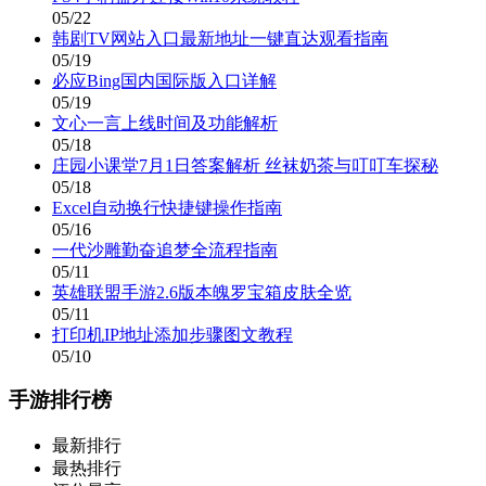
05/22
韩剧TV网站入口最新地址一键直达观看指南
05/19
必应Bing国内国际版入口详解
05/19
文心一言上线时间及功能解析
05/18
庄园小课堂7月1日答案解析 丝袜奶茶与叮叮车探秘
05/18
Excel自动换行快捷键操作指南
05/16
一代沙雕勤奋追梦全流程指南
05/11
英雄联盟手游2.6版本魄罗宝箱皮肤全览
05/11
打印机IP地址添加步骤图文教程
05/10
手游排行榜
最新排行
最热排行