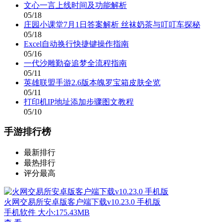
文心一言上线时间及功能解析
05/18
庄园小课堂7月1日答案解析 丝袜奶茶与叮叮车探秘
05/18
Excel自动换行快捷键操作指南
05/16
一代沙雕勤奋追梦全流程指南
05/11
英雄联盟手游2.6版本魄罗宝箱皮肤全览
05/11
打印机IP地址添加步骤图文教程
05/10
手游排行榜
最新排行
最热排行
评分最高
火网交易所安卓版客户端下载v10.23.0 手机版
手机软件
大小:175.43MB