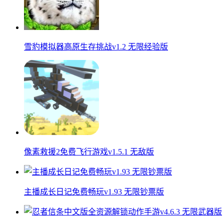
雪豹模拟器高原生存挑战v1.2 无限经验版
像素救援2免费飞行游戏v1.5.1 无敌版
主播成长日记免费畅玩v1.93 无限钞票版