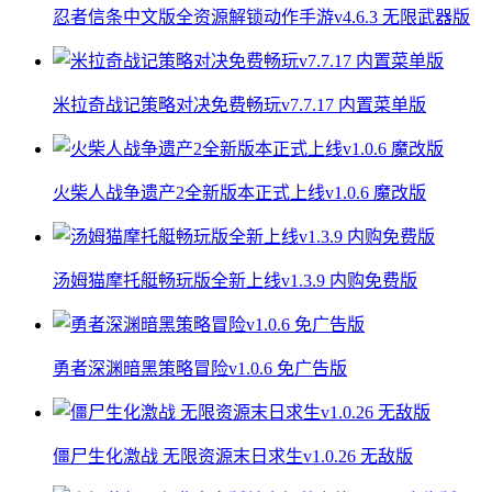
忍者信条中文版全资源解锁动作手游v4.6.3 无限武器版
米拉奇战记策略对决免费畅玩v7.7.17 内置菜单版
火柴人战争遗产2全新版本正式上线v1.0.6 魔改版
汤姆猫摩托艇畅玩版全新上线v1.3.9 内购免费版
勇者深渊暗黑策略冒险v1.0.6 免广告版
僵尸生化激战 无限资源末日求生v1.0.26 无敌版