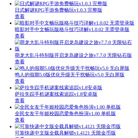
日式解谜RPG手游免费畅玩v1.0.3 完整版
查看
暗影对手中文畅玩版格斗技巧详解v1.0.02 无需登录版
查看
萌龙大乱斗特别版开启龙岛建设之旅v7.7.0 无限钻石版
查看
鸣人的假期5.0版优化升级无干扰畅玩v5.0 无白屏版
查看
萨拉失踪手机谜案线索追踪v1.8安卓版
查看
全民女友千年姬校园恋爱角色扮演v1.00 单机版
查看
可靠快递中文版全载具解锁v1.4121 无限金币版