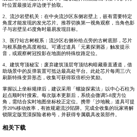
叶位置最接近岸边便于拾取。
2、流沙岩壁机关：在中央流沙区东侧岩壁上，嵌有需要特定
角度才能发现的发光芯片。推荐切换第一视角观察，当角色影
子与岩壁呈45度角时最易发现目标。
3、医疗站古树根系：流沙区右侧补给点旁的古树底部，芯片
与根系颜色高度相似。可通过道具「元素探测器」触发提示
音，或观察树冠投影在地面的特殊纹路定位。
4、建筑穹顶秘宝：废弃建筑顶层穹顶结构暗藏垂直通道，借
助场景中的反弹装置可抵达最高处平台。此处芯片每周三/六
刷新特殊变异形态，收集可获得双倍积分奖励。
掌握以上坐标规律后，建议采用「螺旋探索法」以中心石柱为
起点顺时针搜索。每次版本更新后，系统会微调5-8度方位
角，需结合实时地图坐标校正定位。携带「沙地靴」道具可提
升20%移动效率，有效规避流沙陷阱。完成全收集的玩家将解
锁限定版荒漠探险者称号，并获得专属载具改装部件。
相关下载