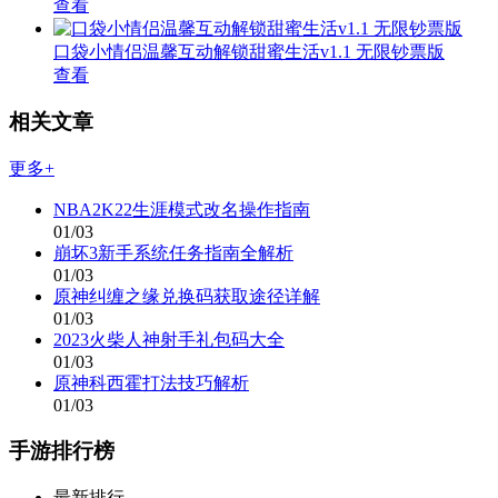
查看
口袋小情侣温馨互动解锁甜蜜生活v1.1 无限钞票版
查看
相关文章
更多+
NBA2K22生涯模式改名操作指南
01/03
崩坏3新手系统任务指南全解析
01/03
原神纠缠之缘兑换码获取途径详解
01/03
2023火柴人神射手礼包码大全
01/03
原神科西霍打法技巧解析
01/03
手游排行榜
最新排行