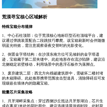
荒漠寻宝核心区域解析
特殊宝箱分布规律
1、中心石柱顶部：位于荒漠核心地标巨型石柱顶端平台，建
议通过弹跳装置配合二段跳技巧攀爬。该宝箱刷新时会伴随微
弱蓝光特效，需注意观察昼夜交替时的光影变化。
2、倒置金字塔结构：在沙漠东南方位可见倾斜的金字塔遗
迹，宝箱藏于第二层夹缝中。此处地形存在流沙陷阱，建议沿
北侧稳定岩壁移动，利用场景中的悬浮石板作为落脚点。
3、废弃建筑二层：西北方向残破建筑群中，需破坏二楼封堵
的木箱障碍。此处推荐携带范围攻击型道具，清除障碍后可发
现镶嵌在墙体内的隐藏宝箱。
能量芯片采集攻略
1、月牙湖畔采集点：穿过西侧沙丘抵达月牙形湖泊，芯片生
成在离岸3米处的荷叶群中。建议选择清晨游戏时段，此时荷