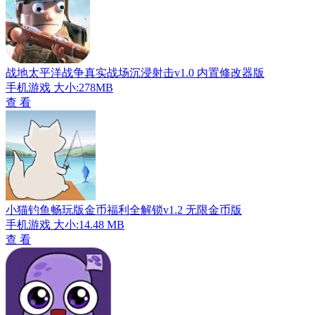
战地太平洋战争真实战场沉浸射击v1.0 内置修改器版
手机游戏
大小:278MB
查 看
小猫钓鱼畅玩版金币福利全解锁v1.2 无限金币版
手机游戏
大小:14.48 MB
查 看