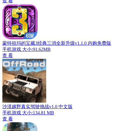
查 看
蒙特祖玛的宝藏3经典三消全新升级v1.1.0 内购免费版
手机游戏
大小:91.62MB
查 看
沙漠越野真实驾驶挑战v1.0 中文版
手机游戏
大小:134.81 MB
查 看