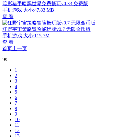
暗影猎手暗黑世界免费畅玩v0.33 免费版
手机游戏
大小:47.83 MB
查 看
狂野宇宙策略冒险畅玩版v0.7 无限金币版
手机游戏
大小:115.7M
查 看
首页
上一页
99
1
2
3
4
5
6
7
8
9
10
11
12
13