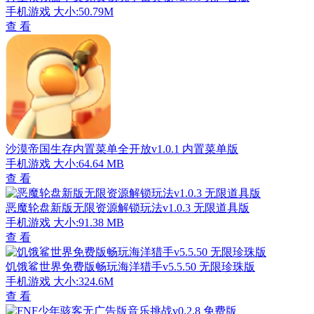
手机游戏
大小:50.79M
查 看
沙漠帝国生存内置菜单全开放v1.0.1 内置菜单版
手机游戏
大小:64.64 MB
查 看
恶魔轮盘新版无限资源解锁玩法v1.0.3 无限道具版
手机游戏
大小:91.38 MB
查 看
饥饿鲨世界免费版畅玩海洋猎手v5.5.50 无限珍珠版
手机游戏
大小:324.6M
查 看