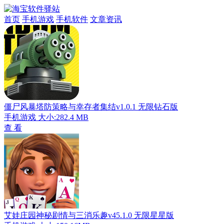
首页
手机游戏
手机软件
文章资讯
僵尸风暴塔防策略与幸存者集结v1.0.1 无限钻石版
手机游戏
大小:282.4 MB
查 看
艾娃庄园神秘剧情与三消乐趣v45.1.0 无限星星版