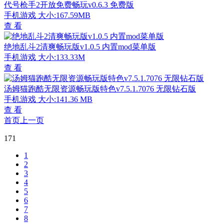
代号枪手2开放免费畅玩v0.6.3 免费版
手机游戏
大小:167.59MB
查 看
绝地乱斗2清爽畅玩版v1.0.5 内置mod菜单版
手机游戏
大小:133.33M
查 看
汤姆猫跑酷无限资源畅玩版特色v7.5.1.7076 无限钻石版
手机游戏
大小:141.36 MB
查 看
首页
上一页
171
1
2
3
4
5
6
7
8