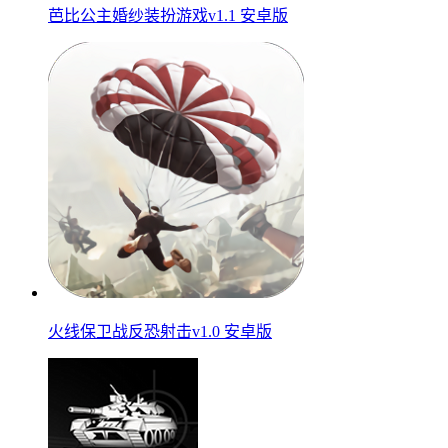
芭比公主婚纱装扮游戏v1.1 安卓版
火线保卫战反恐射击v1.0 安卓版