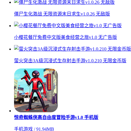
僵尸生化激战 无限资源末日求生v1.0.26 无敌版
小樱花餐厅免费中文版美食经营之旅v1.0 无广告版
萤火突击3A级沉浸式生存射击手游v1.0.210 无限金币版
惊奇蜘蛛侠高自由度冒险手游v1.0 手机版
手机游戏
/
91.94MB