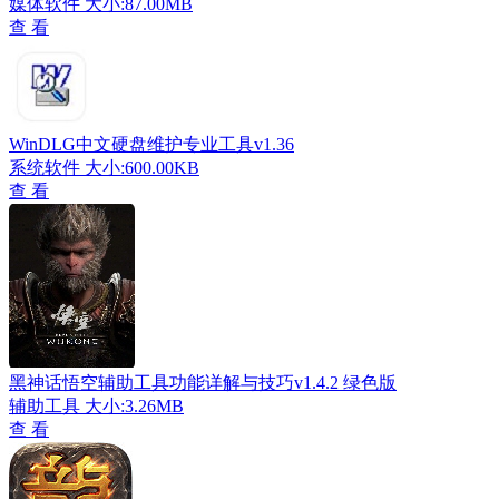
媒体软件
大小:87.00MB
查 看
WinDLG中文硬盘维护专业工具v1.36
系统软件
大小:600.00KB
查 看
黑神话悟空辅助工具功能详解与技巧v1.4.2 绿色版
辅助工具
大小:3.26MB
查 看