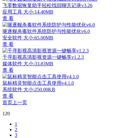
飞零数据恢复助手轻松找回聊天记录v3.26
应用工具
大小:14.40MB
查 看
驱逐舰杀毒软件系统防护与性能优化v6.0
安全软件
大小:65.00MB
查 看
千寻影视高清影视资源一键畅享v1.2.3
媒体软件
大小:33.83MB
查 看
鼠标精灵智能点击工具使用v4.1.0
系统软件
大小:250.00KB
查 看
首页
上一页
120
1
2
3